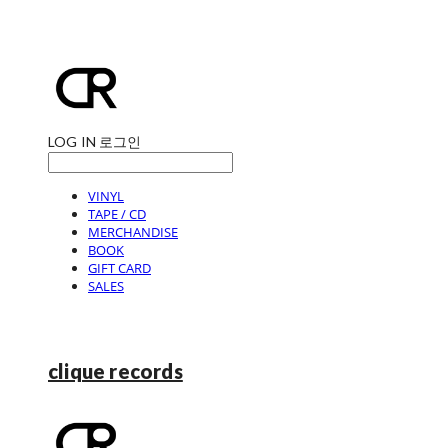
LOG IN
로그인
VINYL
TAPE / CD
MERCHANDISE
BOOK
GIFT CARD
SALES
clique records