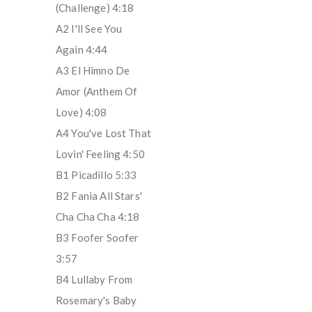
(Challenge) 4:18
A2 I'll See You
Again 4:44
A3 El Himno De
Amor (Anthem Of
Love) 4:08
A4 You've Lost That
Lovin' Feeling 4:50
B1 Picadillo 5:33
B2 Fania All Stars'
Cha Cha Cha 4:18
B3 Foofer Soofer
3:57
B4 Lullaby From
Rosemary's Baby