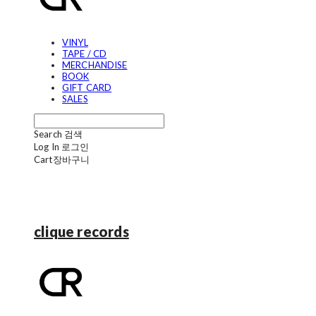
VINYL
TAPE / CD
MERCHANDISE
BOOK
GIFT CARD
SALES
Search
검색
Log In
로그인
Cart
장바구니
clique records