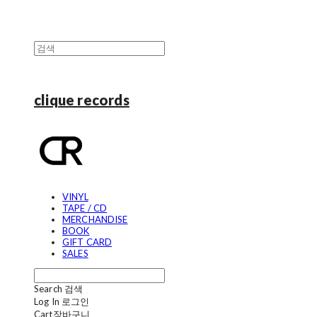
clique records
VINYL
TAPE / CD
MERCHANDISE
BOOK
GIFT CARD
SALES
Search
검색
Log In
로그인
Cart
장바구니