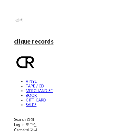
clique records
VINYL
TAPE / CD
MERCHANDISE
BOOK
GIFT CARD
SALES
Search
검색
Log In
로그인
Cart
장바구니