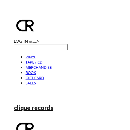
LOG IN
로그인
VINYL
TAPE / CD
MERCHANDISE
BOOK
GIFT CARD
SALES
clique records