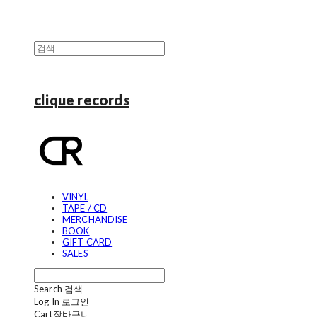
clique records
VINYL
TAPE / CD
MERCHANDISE
BOOK
GIFT CARD
SALES
Search
검색
Log In
로그인
Cart
장바구니