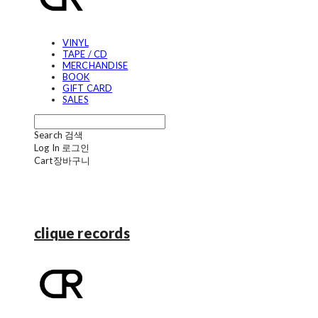
VINYL
TAPE / CD
MERCHANDISE
BOOK
GIFT CARD
SALES
Search
검색
Log In
로그인
Cart
장바구니
clique records