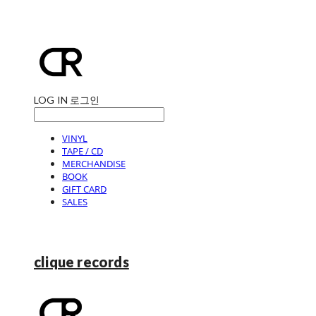
LOG IN
로그인
VINYL
TAPE / CD
MERCHANDISE
BOOK
GIFT CARD
SALES
clique records