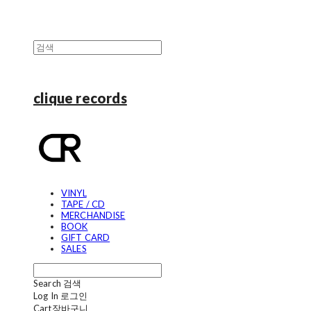
clique records
VINYL
TAPE / CD
MERCHANDISE
BOOK
GIFT CARD
SALES
Search
검색
Log In
로그인
Cart
장바구니