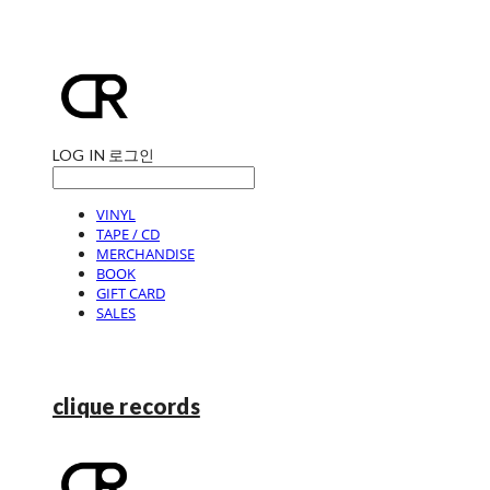
LOG IN
로그인
VINYL
TAPE / CD
MERCHANDISE
BOOK
GIFT CARD
SALES
clique records