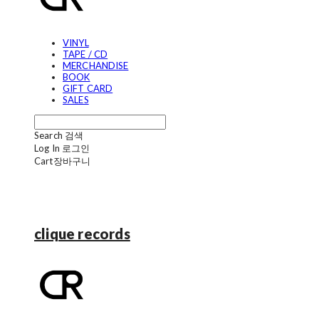
VINYL
TAPE / CD
MERCHANDISE
BOOK
GIFT CARD
SALES
Search
검색
Log In
로그인
Cart
장바구니
clique records