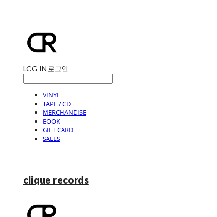
LOG IN
로그인
VINYL
TAPE / CD
MERCHANDISE
BOOK
GIFT CARD
SALES
clique records