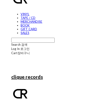
VINYL
TAPE / CD
MERCHANDISE
BOOK
GIFT CARD
SALES
Search
검색
Log In
로그인
Cart
장바구니
clique records