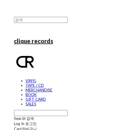
clique records
VINYL
TAPE / CD
MERCHANDISE
BOOK
GIFT CARD
SALES
Search
검색
Log In
로그인
Cart
장바구니