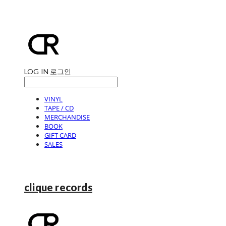
LOG IN
로그인
VINYL
TAPE / CD
MERCHANDISE
BOOK
GIFT CARD
SALES
clique records