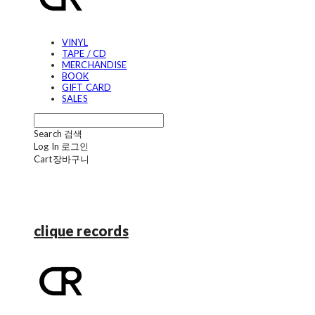
VINYL
TAPE / CD
MERCHANDISE
BOOK
GIFT CARD
SALES
Search
검색
Log In
로그인
Cart
장바구니
clique records