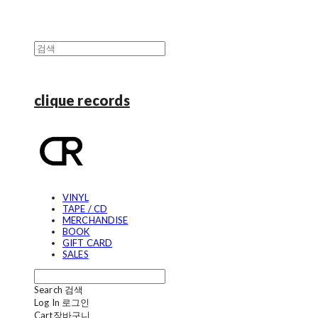
clique records
VINYL
TAPE / CD
MERCHANDISE
BOOK
GIFT CARD
SALES
Search
검색
Log In
로그인
Cart
장바구니