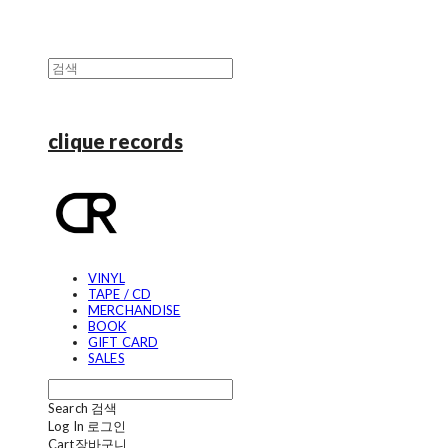
clique records
VINYL
TAPE / CD
MERCHANDISE
BOOK
GIFT CARD
SALES
Search
검색
Log In
로그인
Cart
장바구니