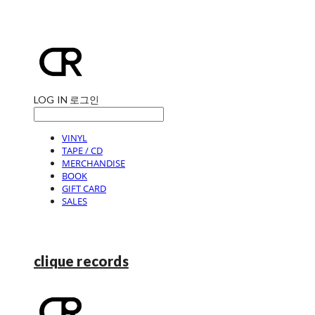
LOG IN
로그인
VINYL
TAPE / CD
MERCHANDISE
BOOK
GIFT CARD
SALES
clique records