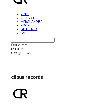
VINYL
TAPE / CD
MERCHANDISE
BOOK
GIFT CARD
SALES
Search
검색
Log In
로그인
Cart
장바구니
clique records