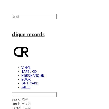
clique records
VINYL
TAPE / CD
MERCHANDISE
BOOK
GIFT CARD
SALES
Search
검색
Log In
로그인
Cart
장바구니