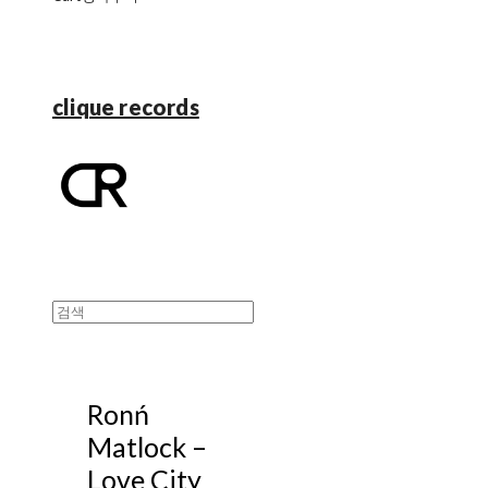
clique records
Ronń
Matlock ‎–
Love City