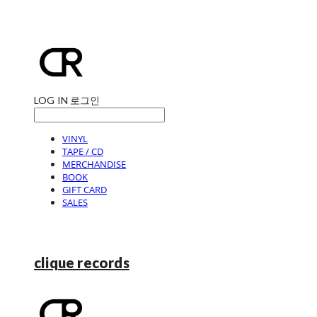
LOG IN
로그인
VINYL
TAPE / CD
MERCHANDISE
BOOK
GIFT CARD
SALES
clique records