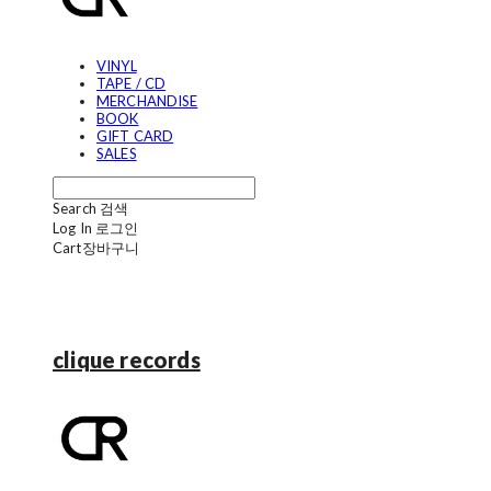
VINYL
TAPE / CD
MERCHANDISE
BOOK
GIFT CARD
SALES
Search
검색
Log In
로그인
Cart
장바구니
clique records