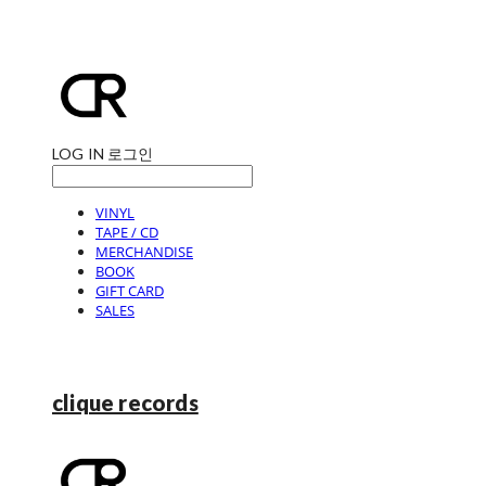
LOG IN
로그인
VINYL
TAPE / CD
MERCHANDISE
BOOK
GIFT CARD
SALES
clique records