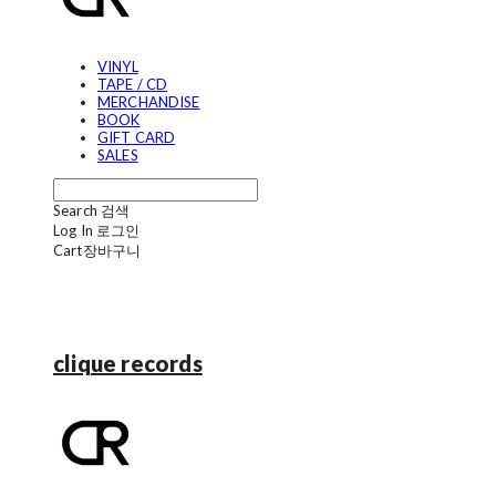
VINYL
TAPE / CD
MERCHANDISE
BOOK
GIFT CARD
SALES
Search
검색
Log In
로그인
Cart
장바구니
clique records