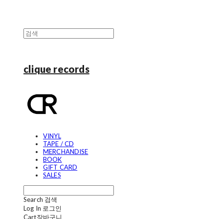
clique records
VINYL
TAPE / CD
MERCHANDISE
BOOK
GIFT CARD
SALES
Search
검색
Log In
로그인
Cart
장바구니