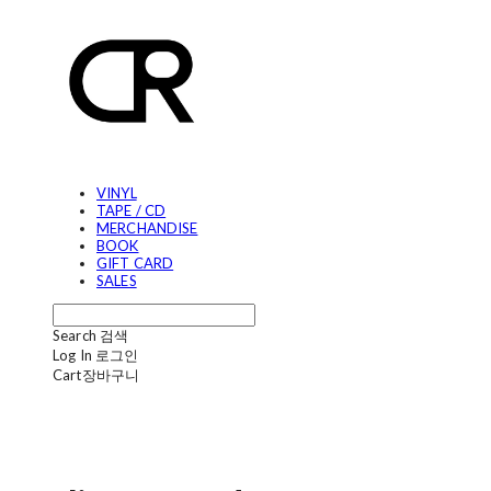
VINYL
TAPE / CD
MERCHANDISE
BOOK
GIFT CARD
SALES
Search
검색
Log In
로그인
Cart
장바구니