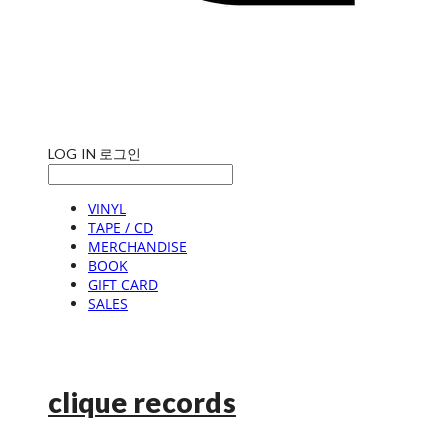
LOG IN
로그인
VINYL
TAPE / CD
MERCHANDISE
BOOK
GIFT CARD
SALES
clique records