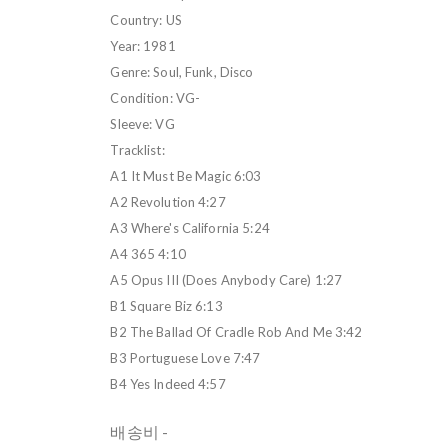
Country: US
Year: 1981
Genre: Soul, Funk, Disco
Condition: VG-
Sleeve: VG
Tracklist:
A1 It Must Be Magic 6:03
A2 Revolution 4:27
A3 Where's California 5:24
A4 365 4:10
A5 Opus III (Does Anybody Care) 1:27
B1 Square Biz 6:13
B2 The Ballad Of Cradle Rob And Me 3:42
B3 Portuguese Love 7:47
B4 Yes Indeed 4:57
배송비
-