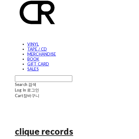
VINYL
TAPE / CD
MERCHANDISE
BOOK
GIFT CARD
SALES
Search
검색
Log In
로그인
Cart
장바구니
clique records