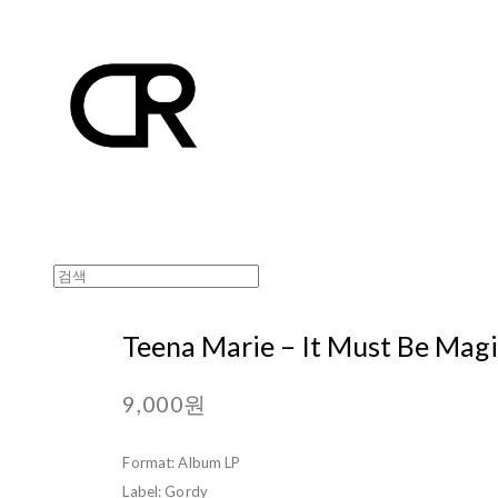
Teena Marie – It Must Be Mag
9,000원
Format: Album LP
Label: Gordy