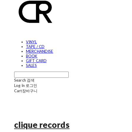
VINYL
TAPE / CD
MERCHANDISE
BOOK
GIFT CARD
SALES
Search
검색
Log In
로그인
Cart
장바구니
clique records