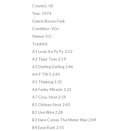
Country: US
Year: 1974
Genre: Bayou Funk
Condition: VG+
Sleeve: VG-
Tracklist:
A1 Look-Ka Py Py 3:12
A2 Tippi Toes 2:19
A3 Darling Darling 2:46
A4 9 'Till 5 2:45
A5 Thinking 1:35
A6 Funky Miracle 2:22
A7 Cissy Strut 2:59
B1 Chicken Strut 2:43
B2 Live Wire 2:28
B3 Here Comes The Meter Man 2:49
B4 Ease Back 2:55