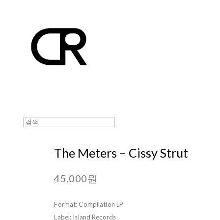
The Meters – Cissy Strut
45,000원
Format: Compilation LP
Label: Island Records