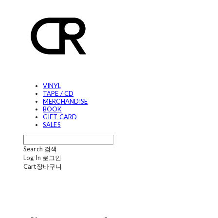
VINYL
TAPE / CD
MERCHANDISE
BOOK
GIFT CARD
SALES
Search
검색
Log In
로그인
Cart
장바구니