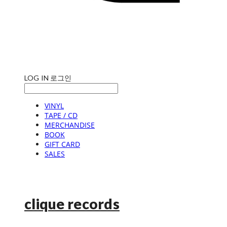
LOG IN
로그인
VINYL
TAPE / CD
MERCHANDISE
BOOK
GIFT CARD
SALES
clique records