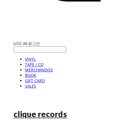
LOG IN
로그인
VINYL
TAPE / CD
MERCHANDISE
BOOK
GIFT CARD
SALES
clique records