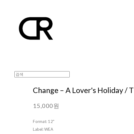
Change – A Lover's Holiday / 
15,000원
Format: 12"
Label: WEA