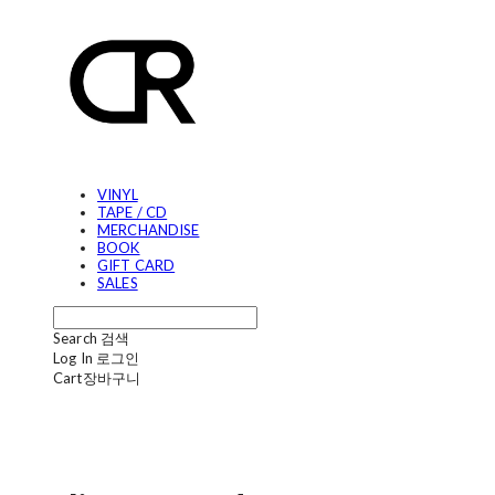
VINYL
TAPE / CD
MERCHANDISE
BOOK
GIFT CARD
SALES
Search
검색
Log In
로그인
Cart
장바구니