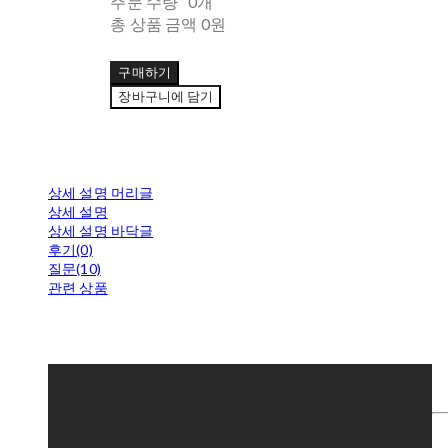
주문 수량
0개
총 상품 금액
0원
구매하기
장바구니에 담기
상세 설명 머리글
상세 설명
상세 설명 바닥글
후기(0)
질문(10)
관련 상품