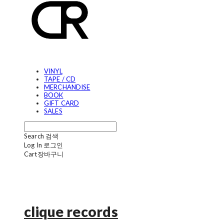
VINYL
TAPE / CD
MERCHANDISE
BOOK
GIFT CARD
SALES
Search
검색
Log In
로그인
Cart
장바구니
clique records