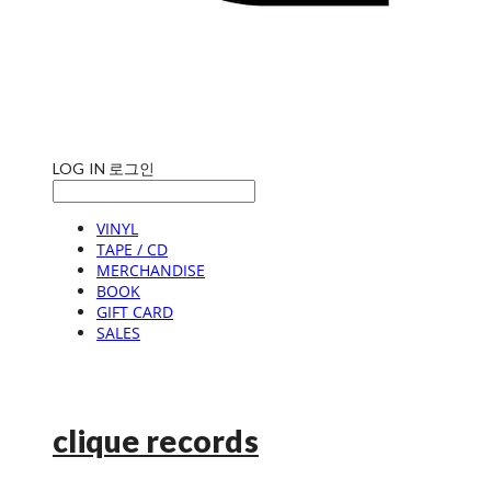
LOG IN
로그인
VINYL
TAPE / CD
MERCHANDISE
BOOK
GIFT CARD
SALES
clique records