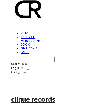
VINYL
TAPE / CD
MERCHANDISE
BOOK
GIFT CARD
SALES
Search
검색
Log In
로그인
Cart
장바구니
clique records