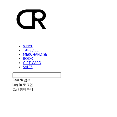
VINYL
TAPE / CD
MERCHANDISE
BOOK
GIFT CARD
SALES
Search
검색
Log In
로그인
Cart
장바구니