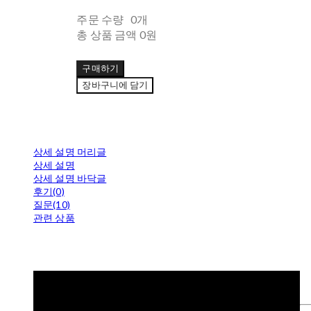
주문 수량
0개
총 상품 금액
0원
구매하기
장바구니에 담기
상세 설명 머리글
상세 설명
상세 설명 바닥글
후기(0)
질문(10)
관련 상품