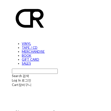
VINYL
TAPE / CD
MERCHANDISE
BOOK
GIFT CARD
SALES
Search
검색
Log In
로그인
Cart
장바구니