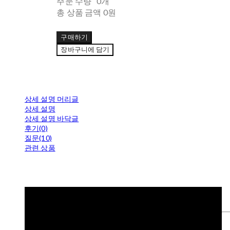
주문 수량
0개
총 상품 금액
0원
구매하기
장바구니에 담기
상세 설명 머리글
상세 설명
상세 설명 바닥글
후기(0)
질문(10)
관련 상품