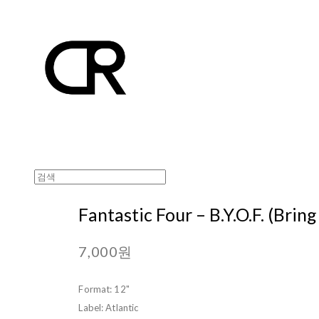
Fantastic Four – B.Y.O.F. (Bri
7,000원
Format: 12"
Label: Atlantic