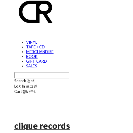
VINYL
TAPE / CD
MERCHANDISE
BOOK
GIFT CARD
SALES
Search
검색
Log In
로그인
Cart
장바구니
clique records