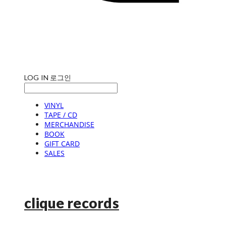
LOG IN
로그인
VINYL
TAPE / CD
MERCHANDISE
BOOK
GIFT CARD
SALES
clique records