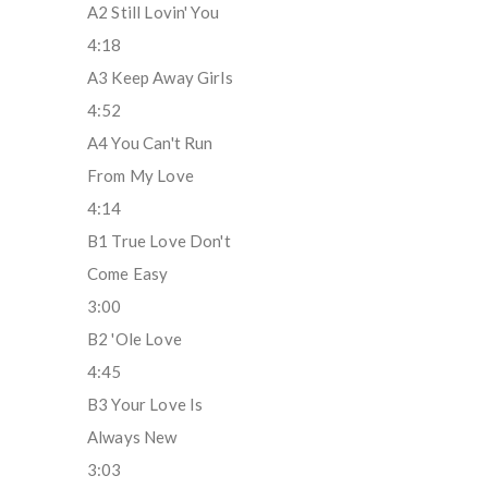
A2 Still Lovin' You
4:18
A3 Keep Away Girls
4:52
A4 You Can't Run
From My Love
4:14
B1 True Love Don't
Come Easy
3:00
B2 'Ole Love
4:45
B3 Your Love Is
Always New
3:03