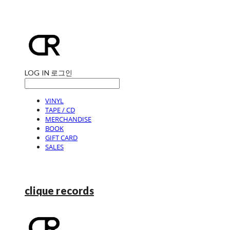
LOG IN
로그인
VINYL
TAPE / CD
MERCHANDISE
BOOK
GIFT CARD
SALES
clique records