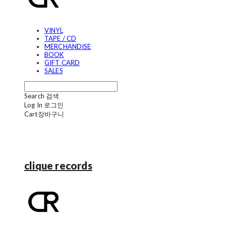
VINYL
TAPE / CD
MERCHANDISE
BOOK
GIFT CARD
SALES
Search
검색
Log In
로그인
Cart
장바구니
clique records