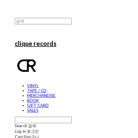
clique records
VINYL
TAPE / CD
MERCHANDISE
BOOK
GIFT CARD
SALES
Search
검색
Log In
로그인
Cart
장바구니