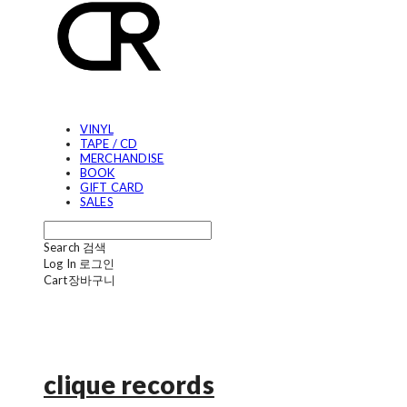
VINYL
TAPE / CD
MERCHANDISE
BOOK
GIFT CARD
SALES
Search
검색
Log In
로그인
Cart
장바구니
clique records