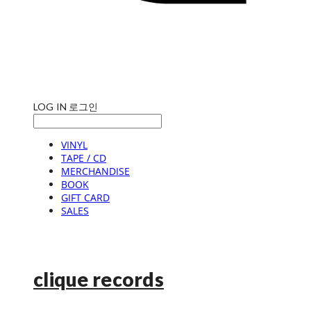
LOG IN
로그인
VINYL
TAPE / CD
MERCHANDISE
BOOK
GIFT CARD
SALES
clique records