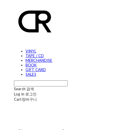
VINYL
TAPE / CD
MERCHANDISE
BOOK
GIFT CARD
SALES
Search
검색
Log In
로그인
Cart
장바구니