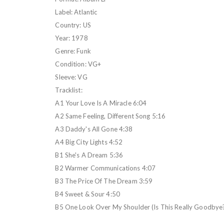
Label: Atlantic
Country: US
Year: 1978
Genre: Funk
Condition: VG+
Sleeve: VG
Tracklist:
A1 Your Love Is A Miracle 6:04
A2 Same Feeling, Different Song 5:16
A3 Daddy's All Gone 4:38
A4 Big City Lights 4:52
B1 She's A Dream 5:36
B2 Warmer Communications 4:07
B3 The Price Of The Dream 3:59
B4 Sweet & Sour 4:50
B5 One Look Over My Shoulder (Is This Really Goodbye?