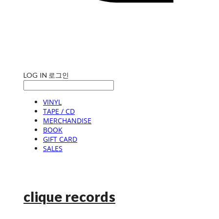
LOG IN
로그인
VINYL
TAPE / CD
MERCHANDISE
BOOK
GIFT CARD
SALES
clique records