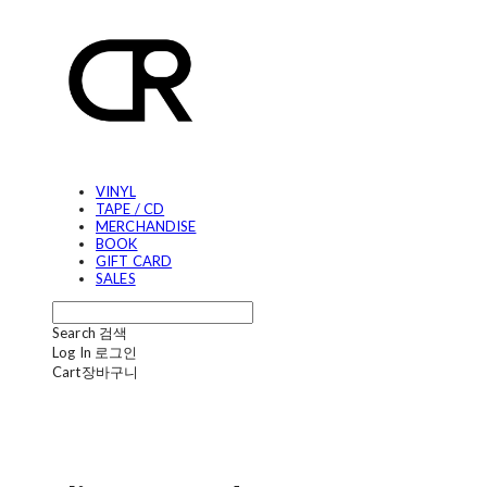
VINYL
TAPE / CD
MERCHANDISE
BOOK
GIFT CARD
SALES
Search
검색
Log In
로그인
Cart
장바구니