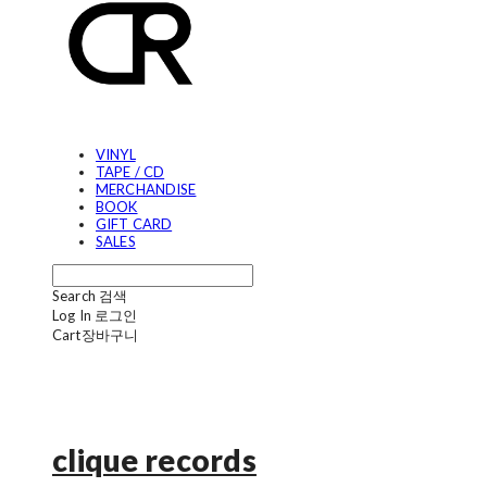
VINYL
TAPE / CD
MERCHANDISE
BOOK
GIFT CARD
SALES
Search
검색
Log In
로그인
Cart
장바구니
clique records