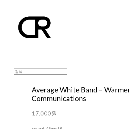
Average White Band ‎– Warme
Communications
17,000원
Format: Album LP