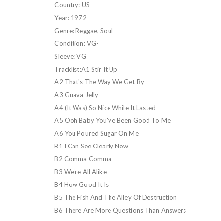
Country: US
Year: 1972
Genre: Reggae, Soul
Condition: VG-
Sleeve: VG
Tracklist:A1 Stir It Up
A2 That's The Way We Get By
A3 Guava Jelly
A4 (It Was) So Nice While It Lasted
A5 Ooh Baby You've Been Good To Me
A6 You Poured Sugar On Me
B1 I Can See Clearly Now
B2 Comma Comma
B3 We're All Alike
B4 How Good It Is
B5 The Fish And The Alley Of Destruction
B6 There Are More Questions Than Answers