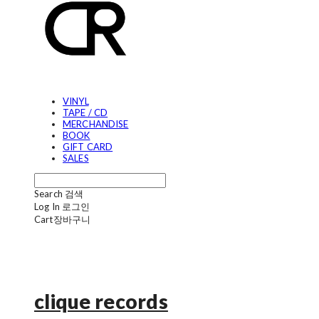
VINYL
TAPE / CD
MERCHANDISE
BOOK
GIFT CARD
SALES
Search
검색
Log In
로그인
Cart
장바구니
clique records