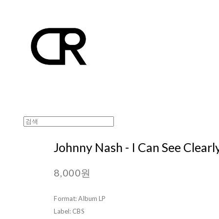
Johnny Nash - I Can See Clear
8,000원
Format: Album LP
Label: CBS