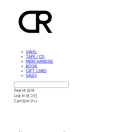
VINYL
TAPE / CD
MERCHANDISE
BOOK
GIFT CARD
SALES
Search
검색
Log In
로그인
Cart
장바구니