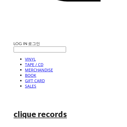
LOG IN
로그인
VINYL
TAPE / CD
MERCHANDISE
BOOK
GIFT CARD
SALES
clique records