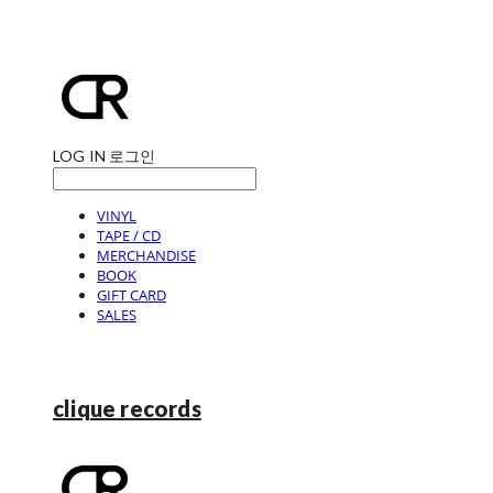
LOG IN
로그인
VINYL
TAPE / CD
MERCHANDISE
BOOK
GIFT CARD
SALES
clique records