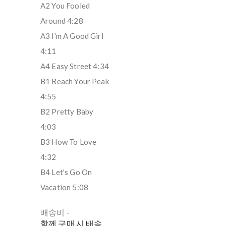
A2 You Fooled
Around 4:28
A3 I'm A Good Girl
4:11
A4 Easy Street 4:34
B1 Reach Your Peak
4:55
B2 Pretty Baby
4:03
B3 How To Love
4:32
B4 Let's Go On
Vacation 5:08
배송비
-
함께 구매 시 배송