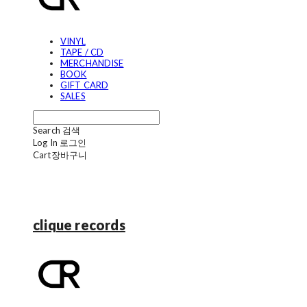
VINYL
TAPE / CD
MERCHANDISE
BOOK
GIFT CARD
SALES
Search
검색
Log In
로그인
Cart
장바구니
clique records