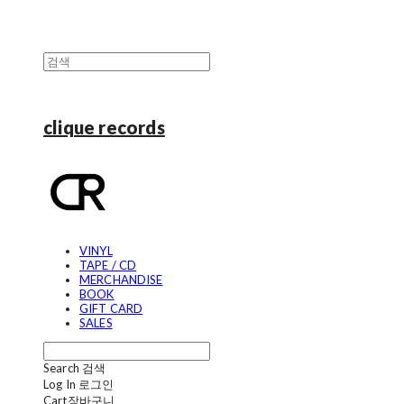
clique records
VINYL
TAPE / CD
MERCHANDISE
BOOK
GIFT CARD
SALES
Search
검색
Log In
로그인
Cart
장바구니