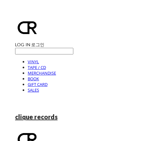
LOG IN
로그인
VINYL
TAPE / CD
MERCHANDISE
BOOK
GIFT CARD
SALES
clique records