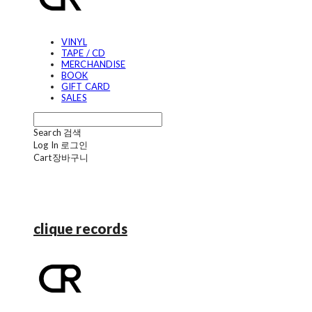
VINYL
TAPE / CD
MERCHANDISE
BOOK
GIFT CARD
SALES
Search
검색
Log In
로그인
Cart
장바구니
clique records