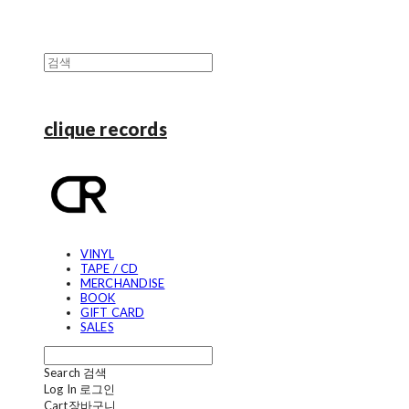
clique records
VINYL
TAPE / CD
MERCHANDISE
BOOK
GIFT CARD
SALES
Search
검색
Log In
로그인
Cart
장바구니