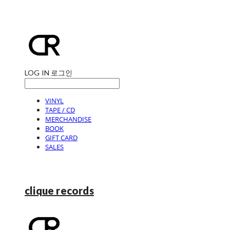
LOG IN
로그인
VINYL
TAPE / CD
MERCHANDISE
BOOK
GIFT CARD
SALES
clique records