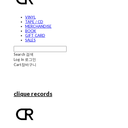
VINYL
TAPE / CD
MERCHANDISE
BOOK
GIFT CARD
SALES
Search
검색
Log In
로그인
Cart
장바구니
clique records