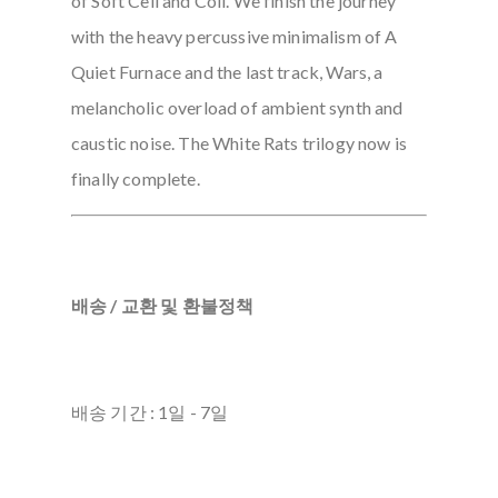
of Soft Cell and Coil. We finish the journey
with the heavy percussive minimalism of A
Quiet Furnace and the last track, Wars, a
melancholic overload of ambient synth and
caustic noise. The White Rats trilogy now is
finally complete.
배송 / 교환 및 환불정책
배송 기간 : 1일 - 7일