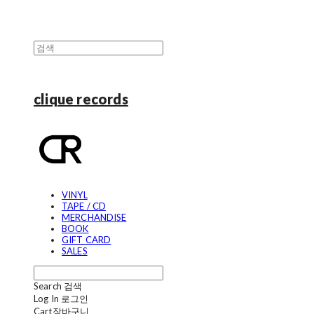
clique records
VINYL
TAPE / CD
MERCHANDISE
BOOK
GIFT CARD
SALES
Search
검색
Log In
로그인
Cart
장바구니