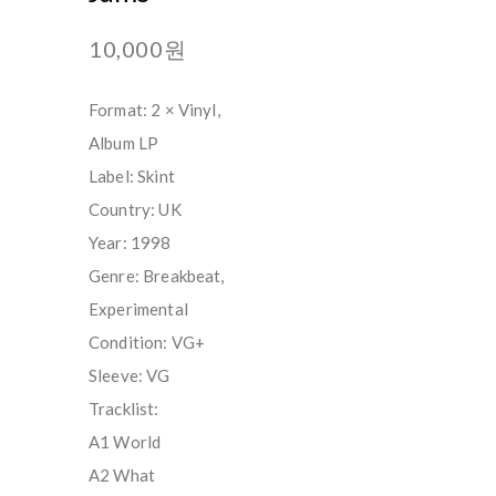
10,000원
Format: 2 × Vinyl,
Album LP
Label: Skint
Country: UK
Year: 1998
Genre: Breakbeat,
Experimental
Condition: VG+
Sleeve: VG
Tracklist:
A1 World
A2 What