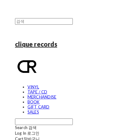
clique records
VINYL
TAPE / CD
MERCHANDISE
BOOK
GIFT CARD
SALES
Search
검색
Log In
로그인
Cart
장바구니