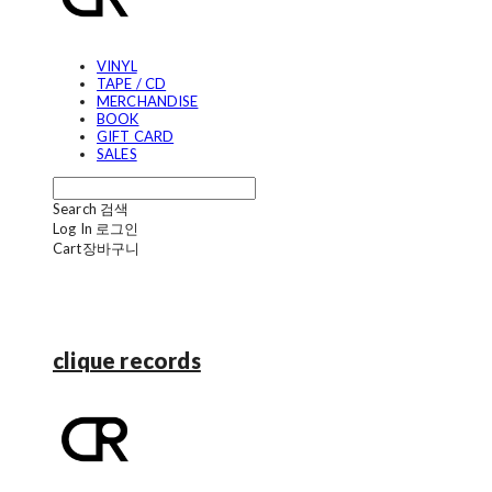
VINYL
TAPE / CD
MERCHANDISE
BOOK
GIFT CARD
SALES
Search
검색
Log In
로그인
Cart
장바구니
clique records