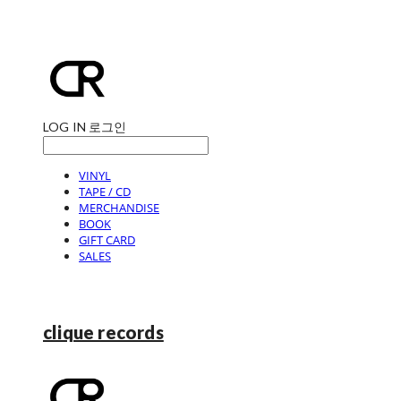
LOG IN
로그인
VINYL
TAPE / CD
MERCHANDISE
BOOK
GIFT CARD
SALES
clique records