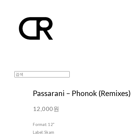
Passarani ‎– Phonok (Remixes)
12,000원
Format: 12"
Label: Skam