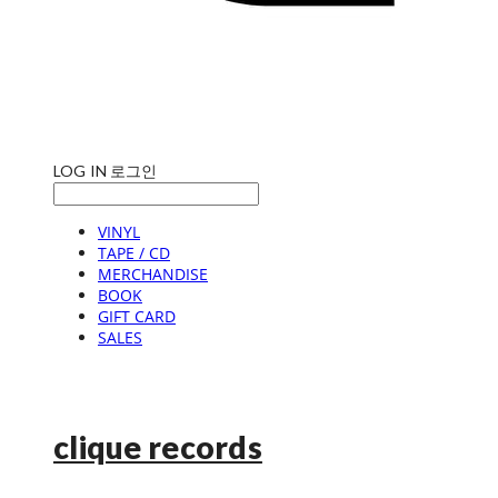
LOG IN
로그인
VINYL
TAPE / CD
MERCHANDISE
BOOK
GIFT CARD
SALES
clique records