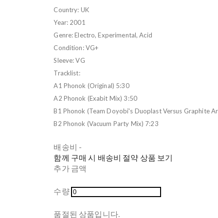
Country: UK
Year: 2001
Genre: Electro, Experimental, Acid
Condition: VG+
Sleeve: VG
Tracklist:
A1 Phonok (Original) 5:30
A2 Phonok (Exabit Mix) 3:50
B1 Phonok (Team Doyobi's Duoplast Versus Graphite A
B2 Phonok (Vacuum Party Mix) 7:23
배송비
-
함께 구매 시 배송비 절약 상품 보기
추가 금액
수량
품절된 상품입니다.