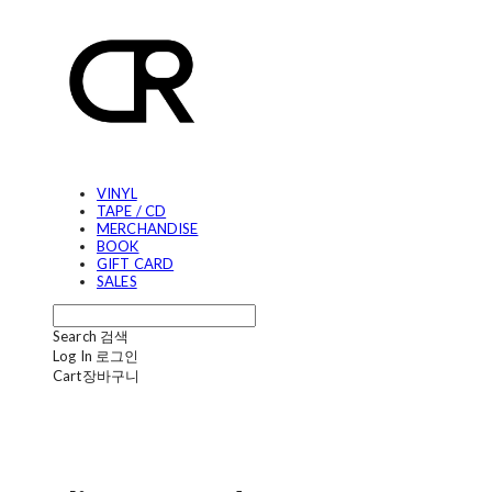
VINYL
TAPE / CD
MERCHANDISE
BOOK
GIFT CARD
SALES
Search
검색
Log In
로그인
Cart
장바구니