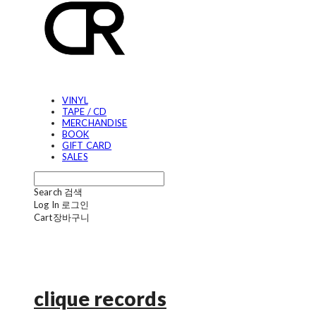
VINYL
TAPE / CD
MERCHANDISE
BOOK
GIFT CARD
SALES
Search
검색
Log In
로그인
Cart
장바구니
clique records