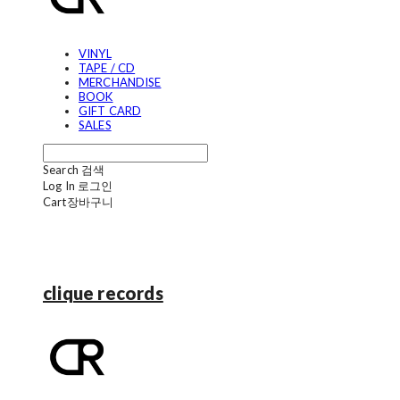
VINYL
TAPE / CD
MERCHANDISE
BOOK
GIFT CARD
SALES
Search
검색
Log In
로그인
Cart
장바구니
clique records