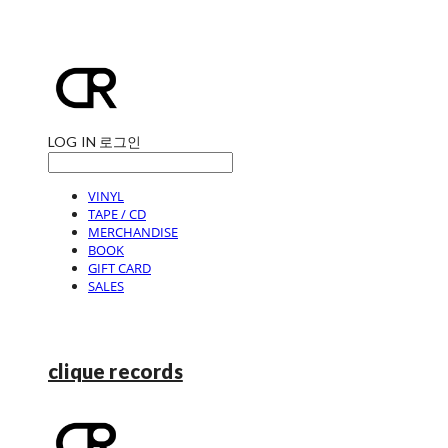
LOG IN
로그인
VINYL
TAPE / CD
MERCHANDISE
BOOK
GIFT CARD
SALES
clique records