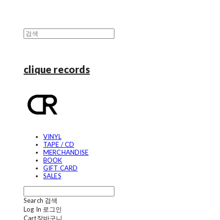
clique records
VINYL
TAPE / CD
MERCHANDISE
BOOK
GIFT CARD
SALES
Search
검색
Log In
로그인
Cart
장바구니