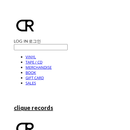
LOG IN
로그인
VINYL
TAPE / CD
MERCHANDISE
BOOK
GIFT CARD
SALES
clique records