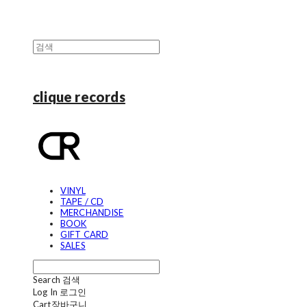
clique records
VINYL
TAPE / CD
MERCHANDISE
BOOK
GIFT CARD
SALES
Search
검색
Log In
로그인
Cart
장바구니