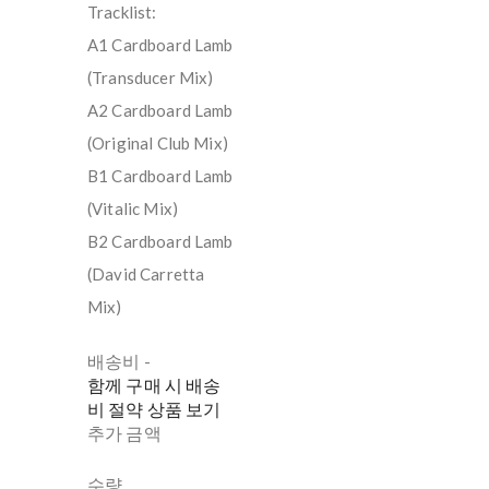
Tracklist:
A1 Cardboard Lamb
(Transducer Mix)
A2 Cardboard Lamb
(Original Club Mix)
B1 Cardboard Lamb
(Vitalic Mix)
B2 Cardboard Lamb
(David Carretta
Mix)
배송비
-
함께 구매 시 배송
비 절약 상품 보기
추가 금액
수량