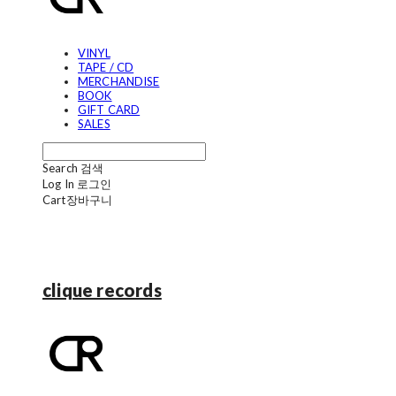
VINYL
TAPE / CD
MERCHANDISE
BOOK
GIFT CARD
SALES
Search
검색
Log In
로그인
Cart
장바구니
clique records