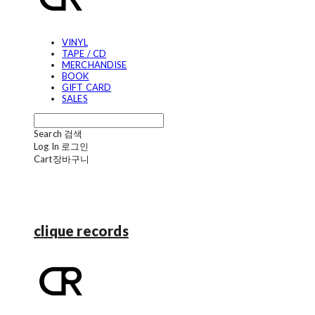
VINYL
TAPE / CD
MERCHANDISE
BOOK
GIFT CARD
SALES
Search
검색
Log In
로그인
Cart
장바구니
clique records