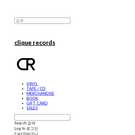
clique records
VINYL
TAPE / CD
MERCHANDISE
BOOK
GIFT CARD
SALES
Search
검색
Log In
로그인
Cart
장바구니