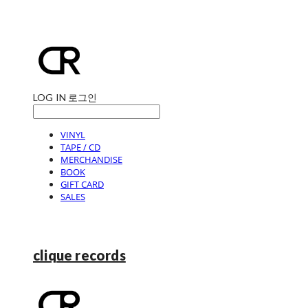
LOG IN
로그인
VINYL
TAPE / CD
MERCHANDISE
BOOK
GIFT CARD
SALES
clique records