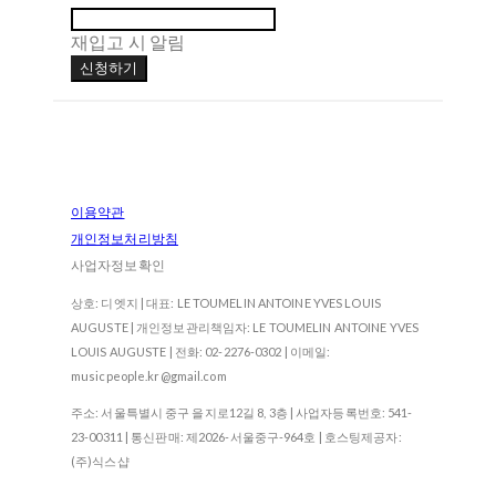
재입고 시 알림
신청하기
이용약관
개인정보처리방침
사업자정보확인
상호: 디엣지 | 대표: LE TOUMELIN ANTOINE YVES LOUIS
AUGUSTE | 개인정보관리책임자: LE TOUMELIN ANTOINE YVES
LOUIS AUGUSTE | 전화: 02-2276-0302 | 이메일:
musicpeople.kr@gmail.com
주소: 서울특별시 중구 을지로12길 8, 3층 | 사업자등록번호:
541-
23-00311
| 통신판매:
제2026-서울중구-964호
| 호스팅제공자:
(주)식스샵