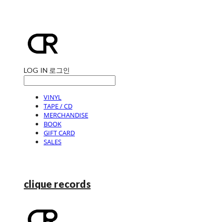
LOG IN
로그인
VINYL
TAPE / CD
MERCHANDISE
BOOK
GIFT CARD
SALES
clique records