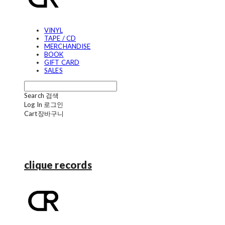
VINYL
TAPE / CD
MERCHANDISE
BOOK
GIFT CARD
SALES
Search
검색
Log In
로그인
Cart
장바구니
clique records