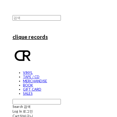
clique records
VINYL
TAPE / CD
MERCHANDISE
BOOK
GIFT CARD
SALES
Search
검색
Log In
로그인
Cart
장바구니