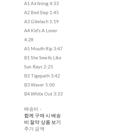
A1 Airlining 4:33
A2 Bed Slap 1:45
A3 Glimlach 1:19
A4 Kid's A Loner
4:28
A5 Mouth Rip 3:47
B1 She Smells Like
Sun Rays 2:25
B2 Tigepath 3:42
B3 Waver 5:00
B4 White Out 3:33
배송비
-
함께 구매 시 배송
비 절약 상품 보기
추가 금액