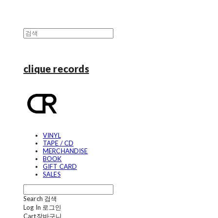
clique records
VINYL
TAPE / CD
MERCHANDISE
BOOK
GIFT CARD
SALES
Search
검색
Log In
로그인
Cart
장바구니