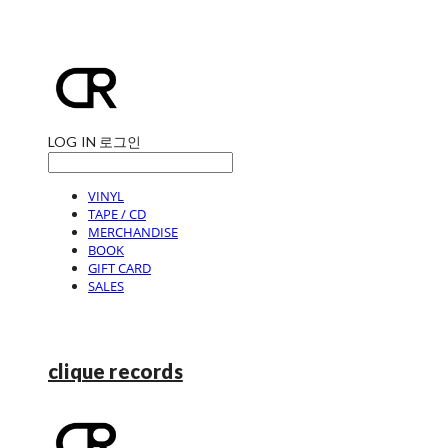
LOG IN
로그인
VINYL
TAPE / CD
MERCHANDISE
BOOK
GIFT CARD
SALES
clique records