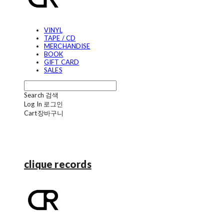
VINYL
TAPE / CD
MERCHANDISE
BOOK
GIFT CARD
SALES
Search
검색
Log In
로그인
Cart
장바구니
clique records