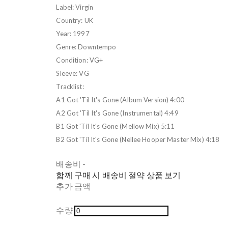
Label: Virgin
Country: UK
Year: 1997
Genre: Downtempo
Condition: VG+
Sleeve: VG
Tracklist:
A1 Got 'Til It's Gone (Album Version) 4:00
A2 Got 'Til It's Gone (Instrumental) 4:49
B1 Got 'Til It's Gone (Mellow Mix) 5:11
B2 Got 'Til It's Gone (Nellee Hooper Master Mix) 4:18
배송비
-
함께 구매 시 배송비 절약 상품 보기
추가 금액
수량