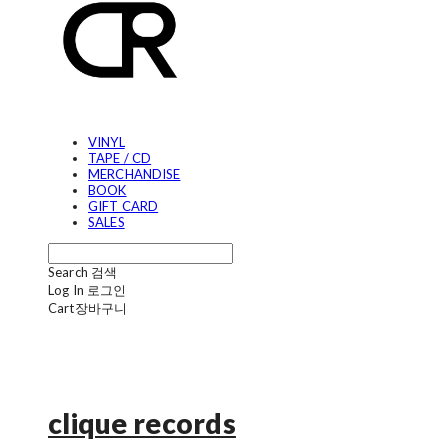
VINYL
TAPE / CD
MERCHANDISE
BOOK
GIFT CARD
SALES
Search
검색
Log In
로그인
Cart
장바구니
clique records