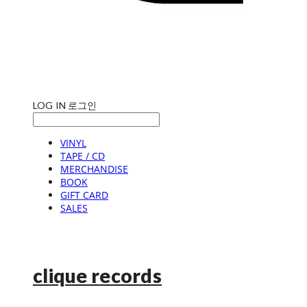
LOG IN
로그인
VINYL
TAPE / CD
MERCHANDISE
BOOK
GIFT CARD
SALES
clique records