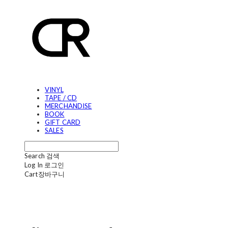
VINYL
TAPE / CD
MERCHANDISE
BOOK
GIFT CARD
SALES
Search
검색
Log In
로그인
Cart
장바구니