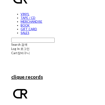
VINYL
TAPE / CD
MERCHANDISE
BOOK
GIFT CARD
SALES
Search
검색
Log In
로그인
Cart
장바구니
clique records