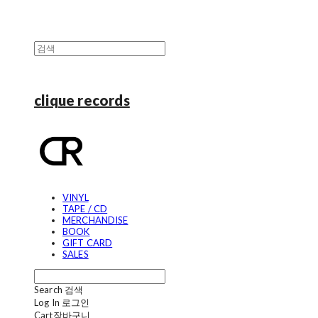
clique records
VINYL
TAPE / CD
MERCHANDISE
BOOK
GIFT CARD
SALES
Search
검색
Log In
로그인
Cart
장바구니