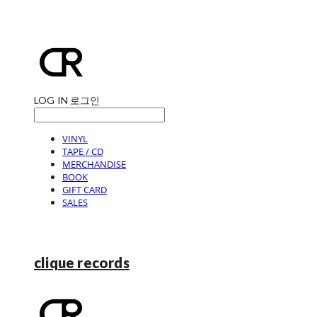
LOG IN
로그인
VINYL
TAPE / CD
MERCHANDISE
BOOK
GIFT CARD
SALES
clique records