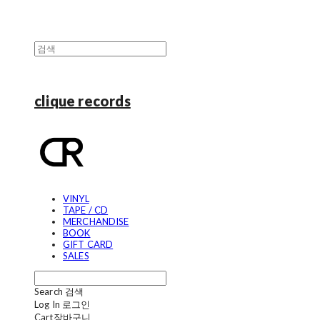
clique records
VINYL
TAPE / CD
MERCHANDISE
BOOK
GIFT CARD
SALES
Search
검색
Log In
로그인
Cart
장바구니