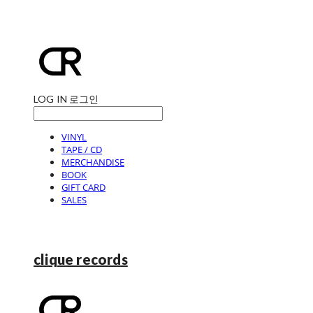
LOG IN
로그인
VINYL
TAPE / CD
MERCHANDISE
BOOK
GIFT CARD
SALES
clique records