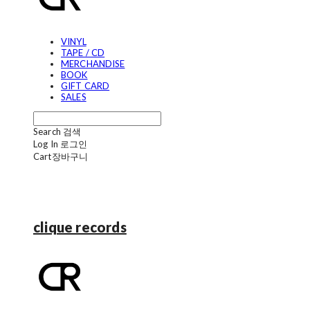
VINYL
TAPE / CD
MERCHANDISE
BOOK
GIFT CARD
SALES
Search
검색
Log In
로그인
Cart
장바구니
clique records