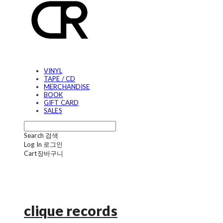
VINYL
TAPE / CD
MERCHANDISE
BOOK
GIFT CARD
SALES
Search
검색
Log In
로그인
Cart
장바구니
clique records