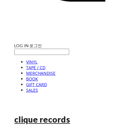
LOG IN
로그인
VINYL
TAPE / CD
MERCHANDISE
BOOK
GIFT CARD
SALES
clique records