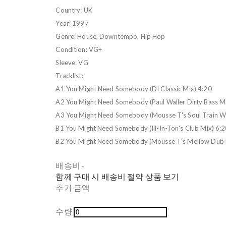
Country: UK
Year: 1997
Genre: House, Downtempo, Hip Hop
Condition: VG+
Sleeve: VG
Tracklist:
A1 You Might Need Somebody (DI Classic Mix) 4:20
A2 You Might Need Somebody (Paul Waller Dirty Bass M
A3 You Might Need Somebody (Mousse T's Soul Train Wi
B1 You Might Need Somebody (Ill-In-Ton's Club Mix) 6:
B2 You Might Need Somebody (Mousse T's Mellow Dub 
배송비
-
함께 구매 시 배송비 절약 상품 보기
추가 금액
수량