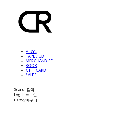
VINYL
TAPE / CD
MERCHANDISE
BOOK
GIFT CARD
SALES
Search
검색
Log In
로그인
Cart
장바구니