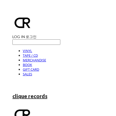
LOG IN
로그인
VINYL
TAPE / CD
MERCHANDISE
BOOK
GIFT CARD
SALES
clique records