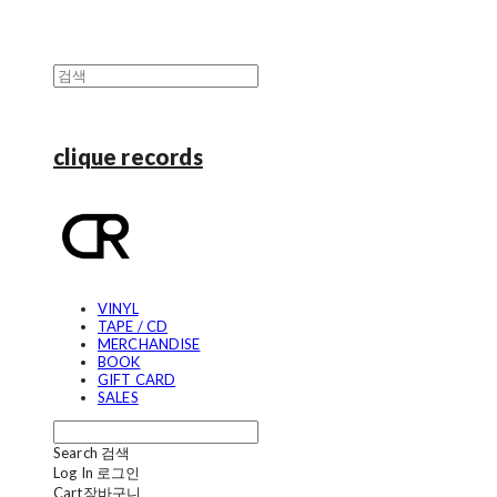
clique records
VINYL
TAPE / CD
MERCHANDISE
BOOK
GIFT CARD
SALES
Search
검색
Log In
로그인
Cart
장바구니