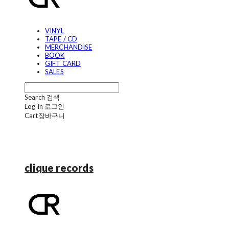
VINYL
TAPE / CD
MERCHANDISE
BOOK
GIFT CARD
SALES
Search
검색
Log In
로그인
Cart
장바구니
clique records