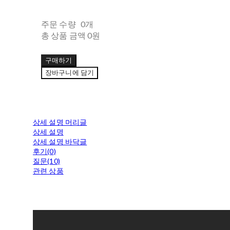
주문 수량
0개
총 상품 금액
0원
구매하기
장바구니에 담기
상세 설명 머리글
상세 설명
상세 설명 바닥글
후기(0)
질문(10)
관련 상품