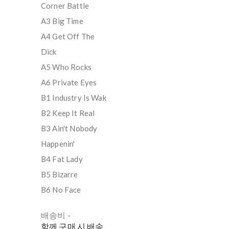
Corner Battle
A3 Big Time
A4 Get Off The
Dick
A5 Who Rocks
A6 Private Eyes
B1 Industry Is Wak
B2 Keep It Real
B3 Ain't Nobody
Happenin'
B4 Fat Lady
B5 Bizarre
B6 No Face
배송비
-
함께 구매 시 배송