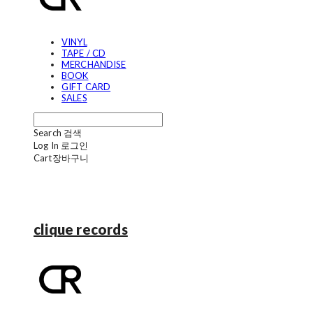
VINYL
TAPE / CD
MERCHANDISE
BOOK
GIFT CARD
SALES
Search
검색
Log In
로그인
Cart
장바구니
clique records