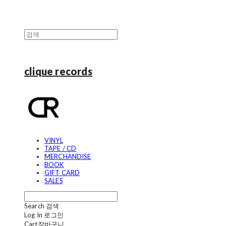
clique records
VINYL
TAPE / CD
MERCHANDISE
BOOK
GIFT CARD
SALES
Search
검색
Log In
로그인
Cart
장바구니