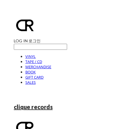
LOG IN
로그인
VINYL
TAPE / CD
MERCHANDISE
BOOK
GIFT CARD
SALES
clique records