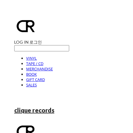
LOG IN
로그인
VINYL
TAPE / CD
MERCHANDISE
BOOK
GIFT CARD
SALES
clique records