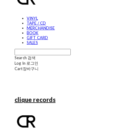
VINYL
TAPE / CD
MERCHANDISE
BOOK
GIFT CARD
SALES
Search
검색
Log In
로그인
Cart
장바구니
clique records