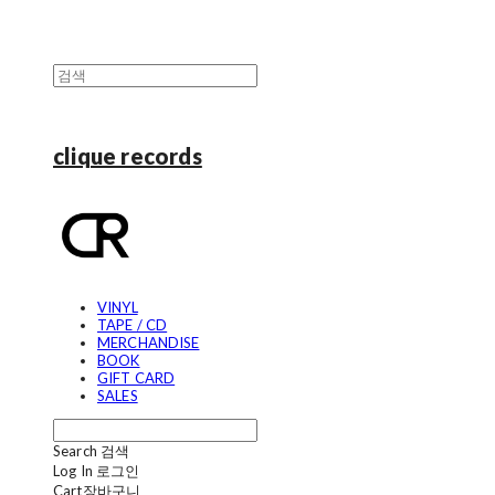
clique records
VINYL
TAPE / CD
MERCHANDISE
BOOK
GIFT CARD
SALES
Search
검색
Log In
로그인
Cart
장바구니