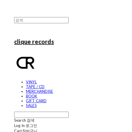
clique records
VINYL
TAPE / CD
MERCHANDISE
BOOK
GIFT CARD
SALES
Search
검색
Log In
로그인
Cart
장바구니