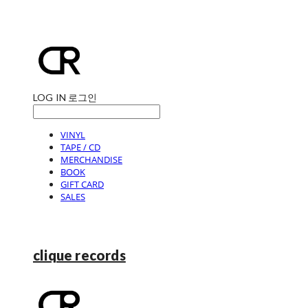
LOG IN
로그인
VINYL
TAPE / CD
MERCHANDISE
BOOK
GIFT CARD
SALES
clique records