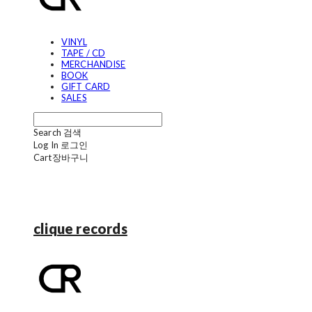
VINYL
TAPE / CD
MERCHANDISE
BOOK
GIFT CARD
SALES
Search
검색
Log In
로그인
Cart
장바구니
clique records