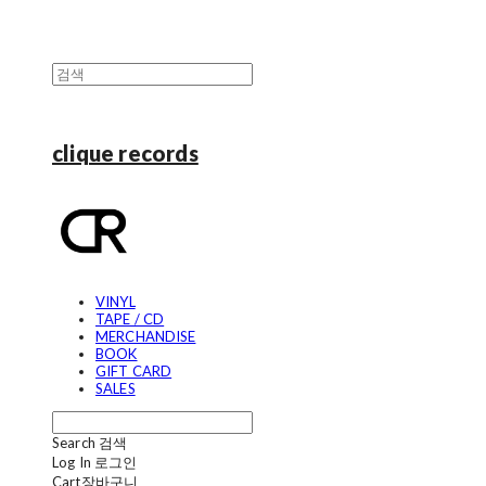
clique records
VINYL
TAPE / CD
MERCHANDISE
BOOK
GIFT CARD
SALES
Search
검색
Log In
로그인
Cart
장바구니