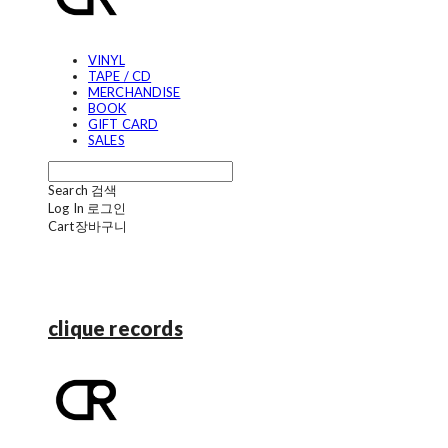
VINYL
TAPE / CD
MERCHANDISE
BOOK
GIFT CARD
SALES
Search
검색
Log In
로그인
Cart
장바구니
clique records