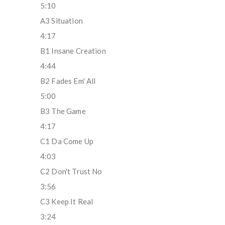
5:10
A3 Situation
4:17
B1 Insane Creation
4:44
B2 Fades Em' All
5:00
B3 The Game
4:17
C1 Da Come Up
4:03
C2 Don't Trust No
3:56
C3 Keep It Real
3:24