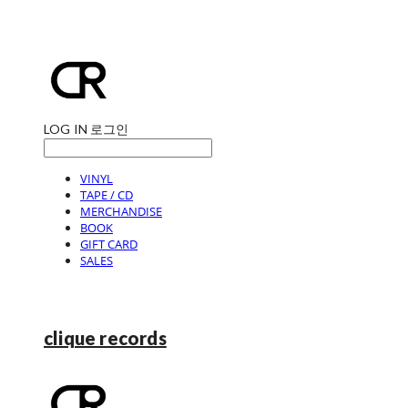
LOG IN
로그인
VINYL
TAPE / CD
MERCHANDISE
BOOK
GIFT CARD
SALES
clique records