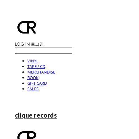
LOG IN
로그인
VINYL
TAPE / CD
MERCHANDISE
BOOK
GIFT CARD
SALES
clique records