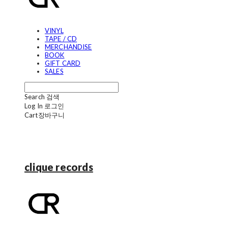
VINYL
TAPE / CD
MERCHANDISE
BOOK
GIFT CARD
SALES
Search
검색
Log In
로그인
Cart
장바구니
clique records