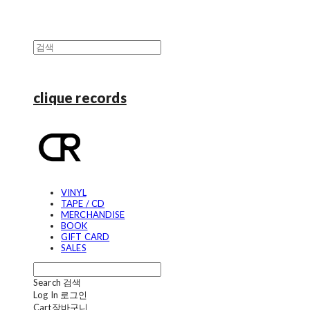
clique records
VINYL
TAPE / CD
MERCHANDISE
BOOK
GIFT CARD
SALES
Search
검색
Log In
로그인
Cart
장바구니