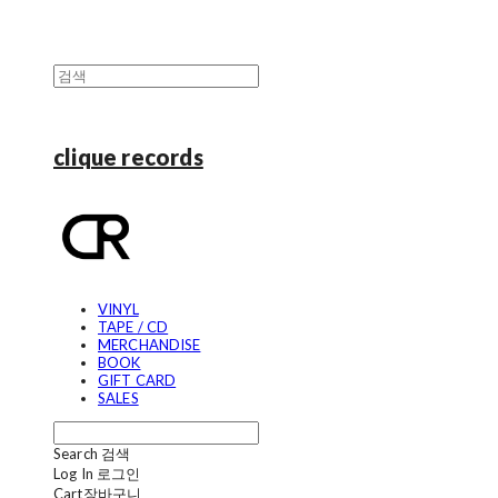
clique records
VINYL
TAPE / CD
MERCHANDISE
BOOK
GIFT CARD
SALES
Search
검색
Log In
로그인
Cart
장바구니