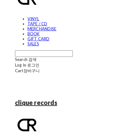
VINYL
TAPE / CD
MERCHANDISE
BOOK
GIFT CARD
SALES
Search
검색
Log In
로그인
Cart
장바구니
clique records