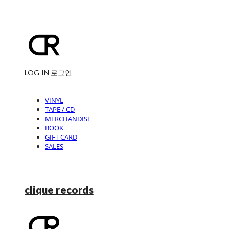
LOG IN
로그인
VINYL
TAPE / CD
MERCHANDISE
BOOK
GIFT CARD
SALES
clique records