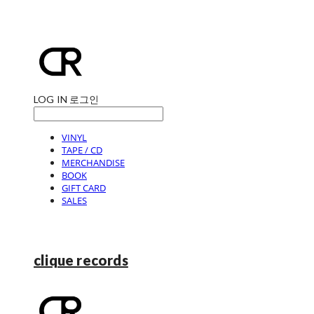
LOG IN
로그인
VINYL
TAPE / CD
MERCHANDISE
BOOK
GIFT CARD
SALES
clique records