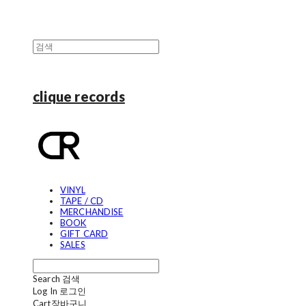
clique records
VINYL
TAPE / CD
MERCHANDISE
BOOK
GIFT CARD
SALES
Search
검색
Log In
로그인
Cart
장바구니