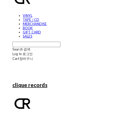
VINYL
TAPE / CD
MERCHANDISE
BOOK
GIFT CARD
SALES
Search
검색
Log In
로그인
Cart
장바구니
clique records