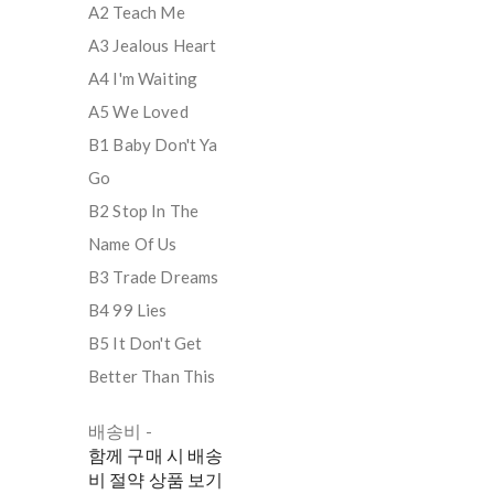
A2 Teach Me
A3 Jealous Heart
A4 I'm Waiting
A5 We Loved
B1 Baby Don't Ya
Go
B2 Stop In The
Name Of Us
B3 Trade Dreams
B4 99 Lies
B5 It Don't Get
Better Than This
배송비
-
함께 구매 시 배송
비 절약 상품 보기