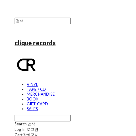
clique records
VINYL
TAPE / CD
MERCHANDISE
BOOK
GIFT CARD
SALES
Search
검색
Log In
로그인
Cart
장바구니