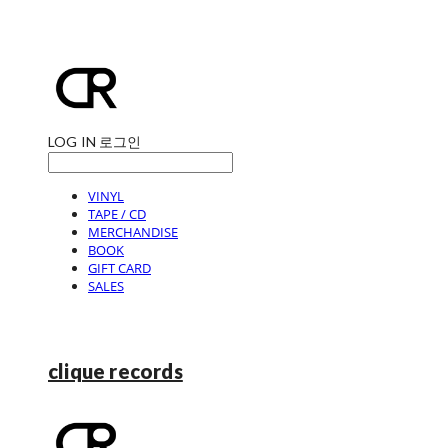
LOG IN
로그인
VINYL
TAPE / CD
MERCHANDISE
BOOK
GIFT CARD
SALES
clique records