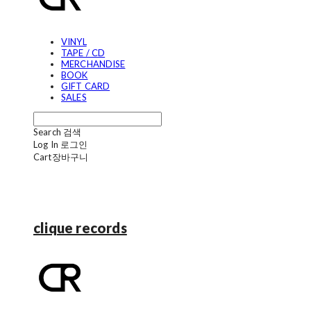
VINYL
TAPE / CD
MERCHANDISE
BOOK
GIFT CARD
SALES
Search
검색
Log In
로그인
Cart
장바구니
clique records