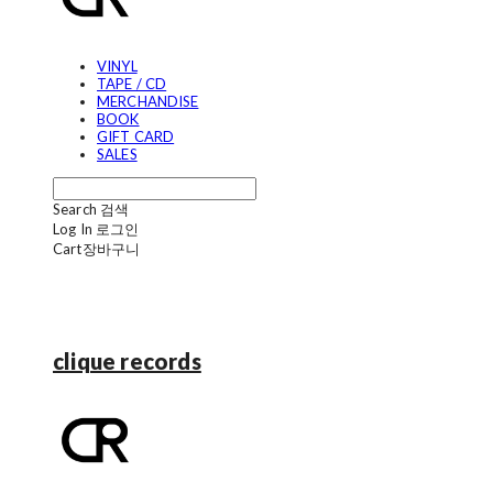
VINYL
TAPE / CD
MERCHANDISE
BOOK
GIFT CARD
SALES
Search
검색
Log In
로그인
Cart
장바구니
clique records