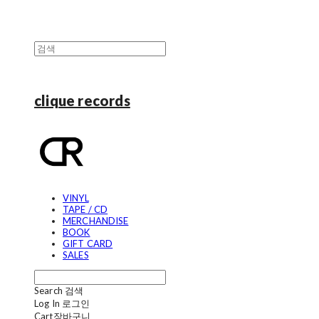
clique records
VINYL
TAPE / CD
MERCHANDISE
BOOK
GIFT CARD
SALES
Search
검색
Log In
로그인
Cart
장바구니