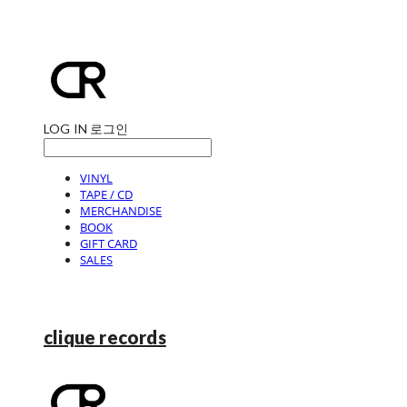
LOG IN
로그인
VINYL
TAPE / CD
MERCHANDISE
BOOK
GIFT CARD
SALES
clique records