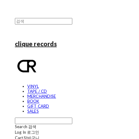
clique records
VINYL
TAPE / CD
MERCHANDISE
BOOK
GIFT CARD
SALES
Search
검색
Log In
로그인
Cart
장바구니