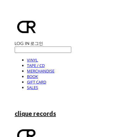
LOG IN
로그인
VINYL
TAPE / CD
MERCHANDISE
BOOK
GIFT CARD
SALES
clique records