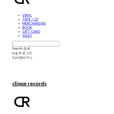
VINYL
TAPE / CD
MERCHANDISE
BOOK
GIFT CARD
SALES
Search
검색
Log In
로그인
Cart
장바구니
clique records