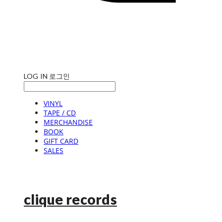
LOG IN
로그인
VINYL
TAPE / CD
MERCHANDISE
BOOK
GIFT CARD
SALES
clique records