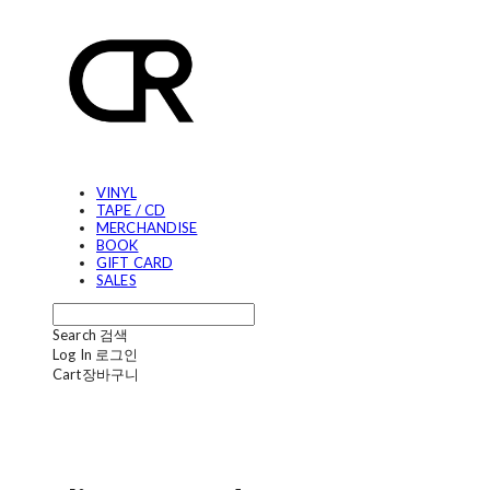
VINYL
TAPE / CD
MERCHANDISE
BOOK
GIFT CARD
SALES
Search
검색
Log In
로그인
Cart
장바구니