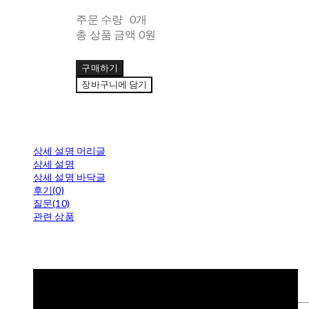
주문 수량
0개
총 상품 금액
0원
구매하기
장바구니에 담기
상세 설명 머리글
상세 설명
상세 설명 바닥글
후기(0)
질문(10)
관련 상품