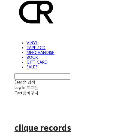
VINYL
TAPE / CD
MERCHANDISE
BOOK
GIFT CARD
SALES
Search
검색
Log In
로그인
Cart
장바구니
clique records