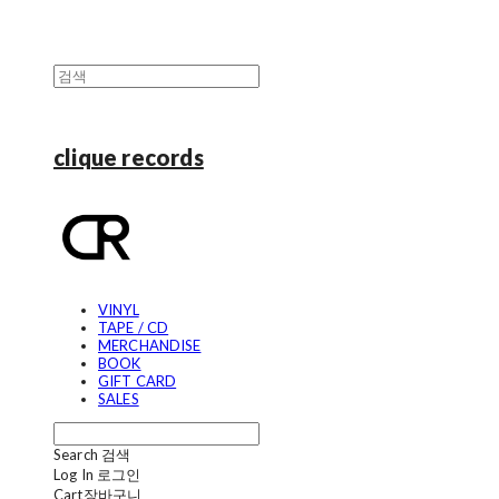
clique records
VINYL
TAPE / CD
MERCHANDISE
BOOK
GIFT CARD
SALES
Search
검색
Log In
로그인
Cart
장바구니