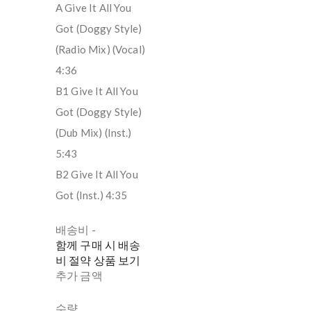
A Give It All You
Got (Doggy Style)
(Radio Mix) (Vocal)
4:36
B1 Give It All You
Got (Doggy Style)
(Dub Mix) (Inst.)
5:43
B2 Give It All You
Got (Inst.) 4:35
배송비
-
함께 구매 시 배송
비 절약 상품 보기
추가 금액
수량