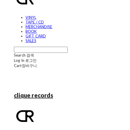
VINYL
TAPE / CD
MERCHANDISE
BOOK
GIFT CARD
SALES
Search
검색
Log In
로그인
Cart
장바구니
clique records