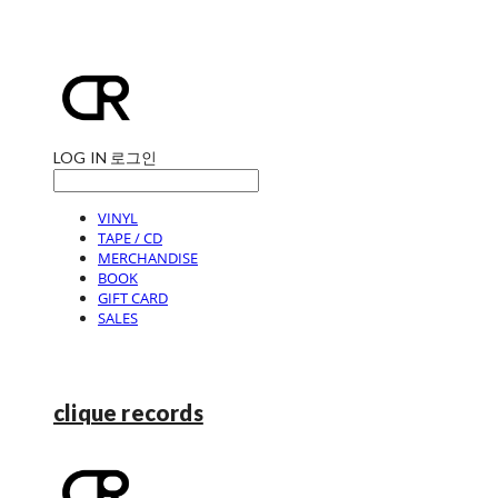
LOG IN
로그인
VINYL
TAPE / CD
MERCHANDISE
BOOK
GIFT CARD
SALES
clique records