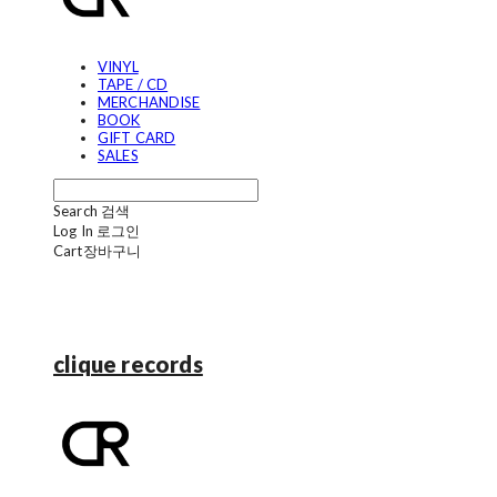
VINYL
TAPE / CD
MERCHANDISE
BOOK
GIFT CARD
SALES
Search
검색
Log In
로그인
Cart
장바구니
clique records