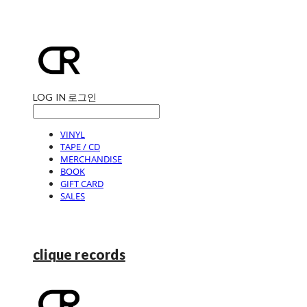
LOG IN
로그인
VINYL
TAPE / CD
MERCHANDISE
BOOK
GIFT CARD
SALES
clique records