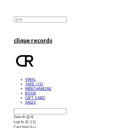
clique records
VINYL
TAPE / CD
MERCHANDISE
BOOK
GIFT CARD
SALES
Search
검색
Log In
로그인
Cart
장바구니