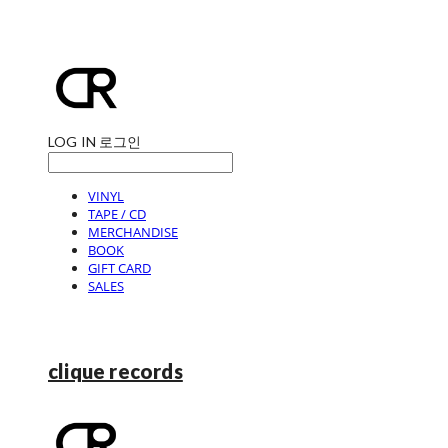
LOG IN
로그인
VINYL
TAPE / CD
MERCHANDISE
BOOK
GIFT CARD
SALES
clique records