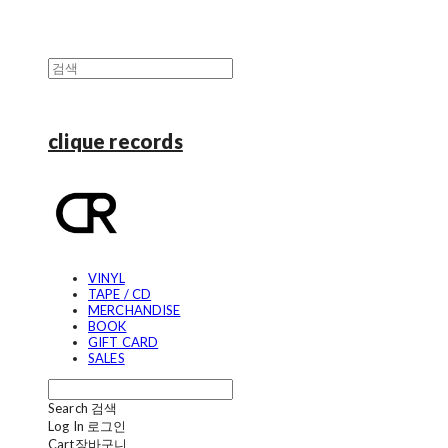
clique records
VINYL
TAPE / CD
MERCHANDISE
BOOK
GIFT CARD
SALES
Search
검색
Log In
로그인
Cart
장바구니