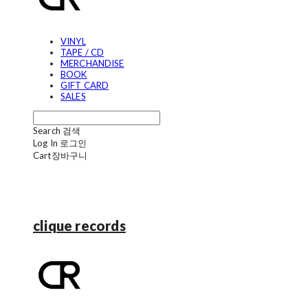
VINYL
TAPE / CD
MERCHANDISE
BOOK
GIFT CARD
SALES
Search
검색
Log In
로그인
Cart
장바구니
clique records