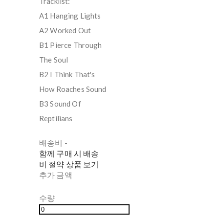
Tracklist:
A1 Hanging Lights
A2 Worked Out
B1 Pierce Through
The Soul
B2 I Think That's
How Roaches Sound
B3 Sound Of
Reptilians
배송비
-
함께 구매 시 배송
비 절약 상품 보기
추가 금액
수량