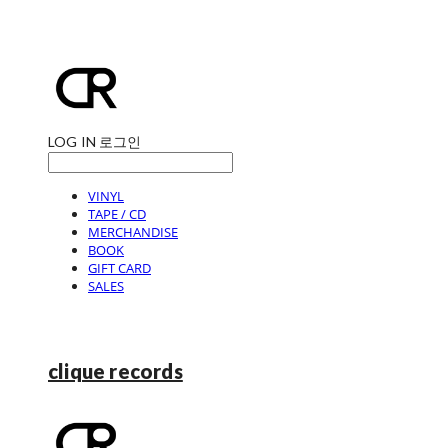
LOG IN
로그인
VINYL
TAPE / CD
MERCHANDISE
BOOK
GIFT CARD
SALES
clique records