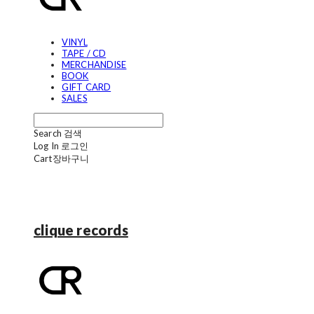
VINYL
TAPE / CD
MERCHANDISE
BOOK
GIFT CARD
SALES
Search
검색
Log In
로그인
Cart
장바구니
clique records