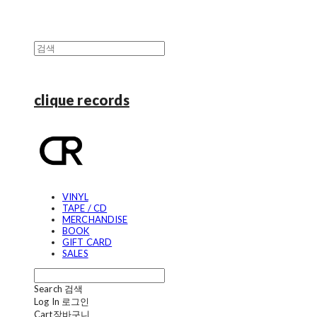
clique records
VINYL
TAPE / CD
MERCHANDISE
BOOK
GIFT CARD
SALES
Search
검색
Log In
로그인
Cart
장바구니