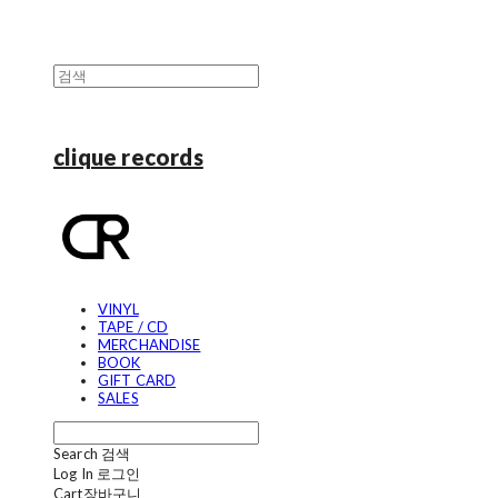
clique records
VINYL
TAPE / CD
MERCHANDISE
BOOK
GIFT CARD
SALES
Search
검색
Log In
로그인
Cart
장바구니