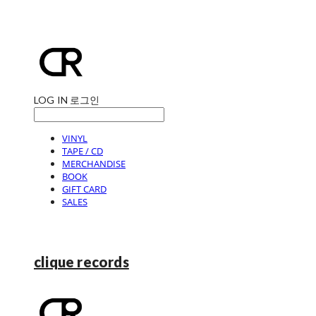
LOG IN
로그인
VINYL
TAPE / CD
MERCHANDISE
BOOK
GIFT CARD
SALES
clique records