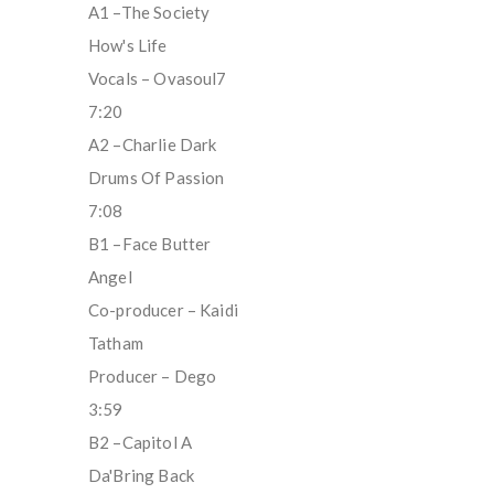
A1 –The Society
How's Life
Vocals – Ovasoul7
7:20
A2 –Charlie Dark
Drums Of Passion
7:08
B1 –Face Butter
Angel
Co-producer – Kaidi
Tatham
Producer – Dego
3:59
B2 –Capitol A
Da'Bring Back