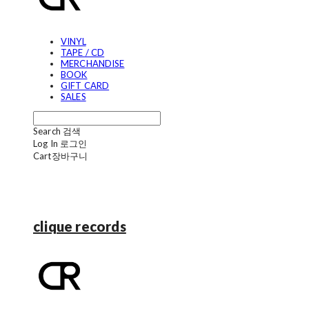
VINYL
TAPE / CD
MERCHANDISE
BOOK
GIFT CARD
SALES
Search
검색
Log In
로그인
Cart
장바구니
clique records