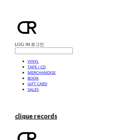
LOG IN
로그인
VINYL
TAPE / CD
MERCHANDISE
BOOK
GIFT CARD
SALES
clique records