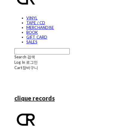
VINYL
TAPE / CD
MERCHANDISE
BOOK
GIFT CARD
SALES
Search
검색
Log In
로그인
Cart
장바구니
clique records