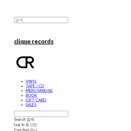
clique records
VINYL
TAPE / CD
MERCHANDISE
BOOK
GIFT CARD
SALES
Search
검색
Log In
로그인
Cart
장바구니